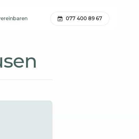
vereinbaren
077 400 89 67
usen