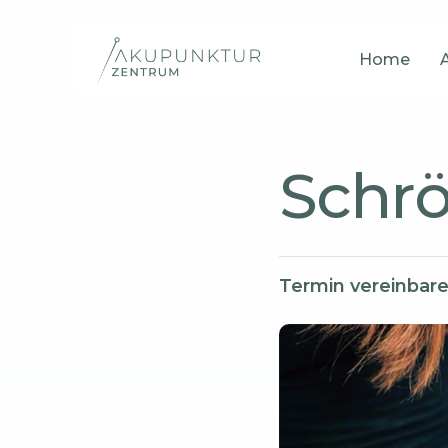
Skip
to
Home
main
content
Schrö
Termin vereinbar