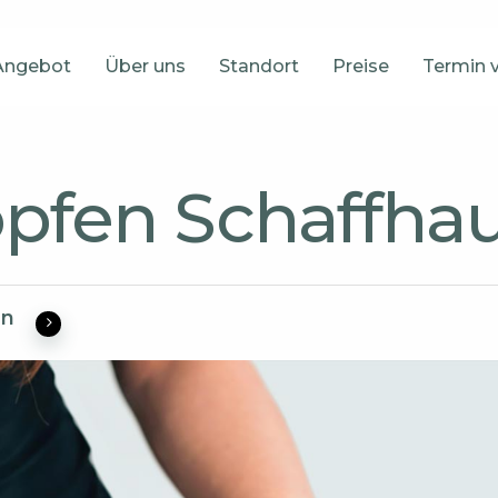
Angebot
Über uns
Standort
Preise
Termin 
pfen Schaffha
en