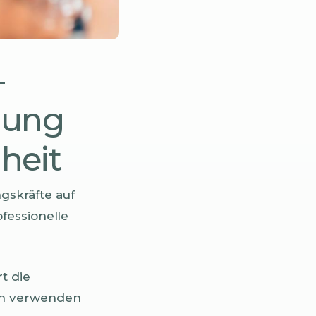
–
ilung
heit
ngskräfte auf
ofessionelle
t die
n
verwenden