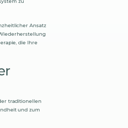
system zu
zheitlicher Ansatz
 Wiederherstellung
erapie, die Ihre
er
er traditionellen
sundheit und zum