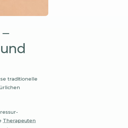
 –
 und
ese traditionelle
ürlichen
ressur-
re
Therapeuten