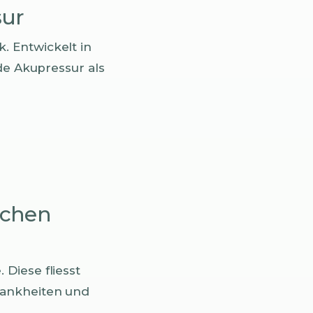
sur
. Entwickelt in
de Akupressur als
schen
Diese fliesst
rankheiten und