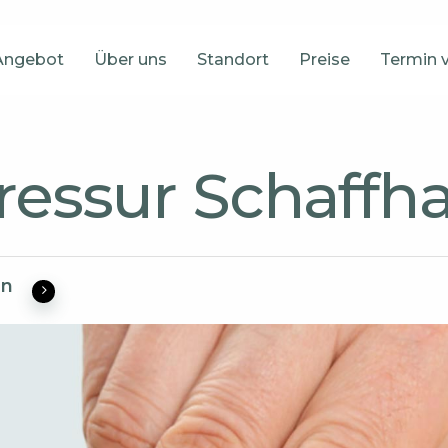
Angebot
Über uns
Standort
Preise
Termin 
essur Schaffh
en